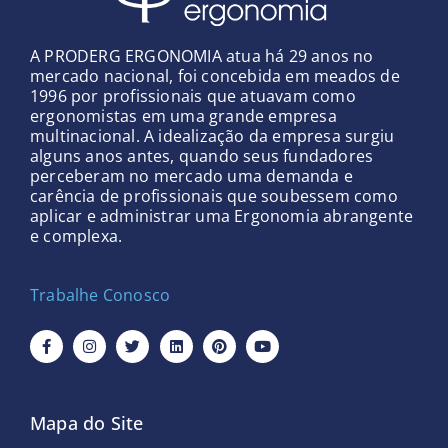
A PRODERG ERGONOMIA atua há 29 anos no
mercado nacional, foi concebida em meados de
1996 por profissionais que atuavam como
ergonomistas em uma grande empresa
multinacional. A idealização da empresa surgiu
alguns anos antes, quando seus fundadores
perceberam no mercado uma demanda e
carência de profissionais que soubessem como
aplicar e administrar uma Ergonomia abrangente
e complexa.
Trabalhe Conosco
F
I
T
L
P
Y
a
n
w
i
i
o
c
s
i
n
n
u
e
t
t
k
t
t
b
a
t
e
e
u
o
g
e
d
r
b
Mapa do Site
o
r
r
i
e
e
k
a
n
s