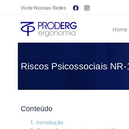
Ir
Visite Nossas Redes
para
o
conteúdo
Home
Riscos Psicossociais NR-
Conteúdo
Introdução