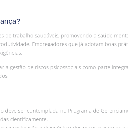
dança?
es de trabalho saudáveis, promovendo a saúde menta
dutividade. Empregadores que já adotam boas prática
igências.
r a gestão de riscos psicossociais como parte integr
dos.
udo deve ser contemplada no Programa de Gerenciamen
das cientificamente.
ra investigação e diagnóstico dos riscos psicossoci