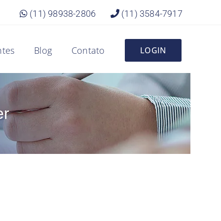
(11) 98938-2806
(11) 3584-7917
ntes
Blog
Contato
LOGIN
er