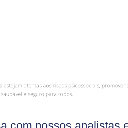
 estejam atentas aos riscos psicossociais, promoven
 saudável e seguro para todos.
a com nossos analistas e