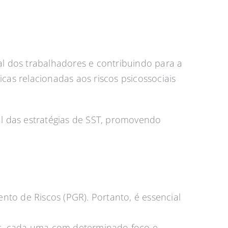
l dos trabalhadores e contribuindo para a
s relacionadas aos riscos psicossociais
al das estratégias de SST, promovendo
to de Riscos (PGR). Portanto, é essencial
ais, cada uma com determinado foco e