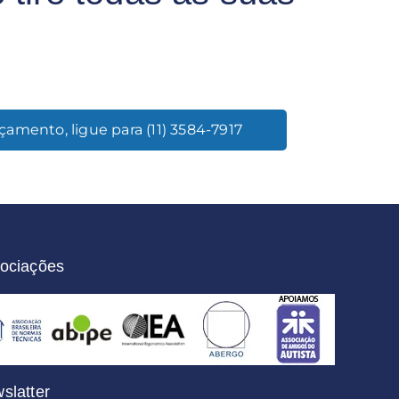
çamento, ligue para (11) 3584-7917
ociações
slatter