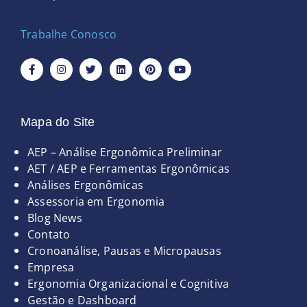
Trabalhe Conosco
F
I
T
L
P
Y
a
n
w
i
i
o
c
s
i
n
n
u
e
t
t
k
t
t
b
a
t
e
e
u
o
g
e
d
r
b
o
r
r
i
e
e
Mapa do Site
k
a
n
s
-
m
t
Páginas
AEP – Análise Ergonômica Preliminar
f
AET / AEP e Ferramentas Ergonômicas
Análises Ergonômicas
Assessoria em Ergonomia
Blog News
Contato
Cronoanálise, Pausas e Micropausas
Empresa
Ergonomia Organizacional e Cognitiva
Gestão e Dashboard