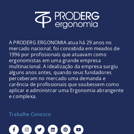
A PRODERG ERGONOMIA atua há 29 anos no
mercado nacional, foi concebida em meados de
1996 por profissionais que atuavam como
ergonomistas em uma grande empresa
multinacional. A idealização da empresa surgiu
alguns anos antes, quando seus fundadores
perceberam no mercado uma demanda e
carência de profissionais que soubessem como
aplicar e administrar uma Ergonomia abrangente
e complexa.
Trabalhe Conosco
F
I
T
L
P
Y
a
n
w
i
i
o
c
s
i
n
n
u