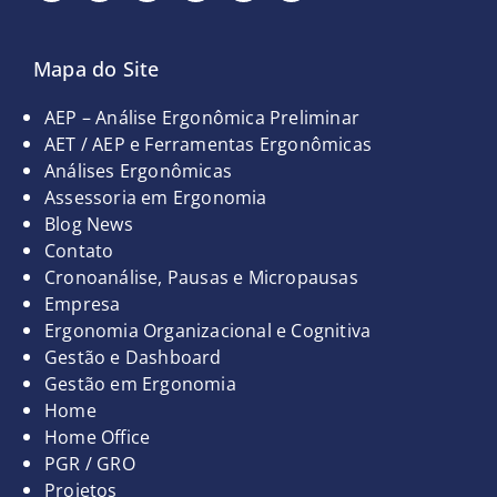
e
t
t
k
t
t
b
a
t
e
e
u
o
g
e
d
r
b
Mapa do Site
o
r
r
i
e
e
k
a
n
s
-
m
t
Páginas
AEP – Análise Ergonômica Preliminar
f
AET / AEP e Ferramentas Ergonômicas
Análises Ergonômicas
Assessoria em Ergonomia
Blog News
Contato
Cronoanálise, Pausas e Micropausas
Empresa
Ergonomia Organizacional e Cognitiva
Gestão e Dashboard
Gestão em Ergonomia
Home
Home Office
PGR / GRO
Projetos