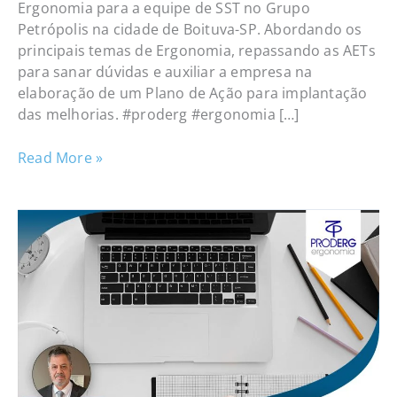
Ergonomia para a equipe de SST no Grupo
Petrópolis na cidade de Boituva-SP. Abordando os
principais temas de Ergonomia, repassando as AETs
para sanar dúvidas e auxiliar a empresa na
elaboração de um Plano de Ação para implantação
das melhorias. #proderg #ergonomia […]
Read More »
Curso
Gratuito
–
Introdução
à
Ergonomia