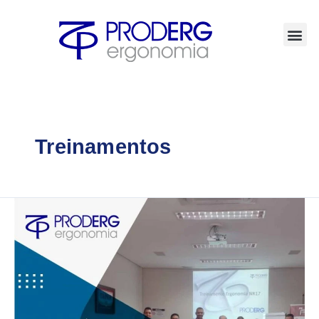
Ir
para
o
conteúdo
Treinamentos
Treinamento
de
Ergonomia
–
Grupo
Petrópolis