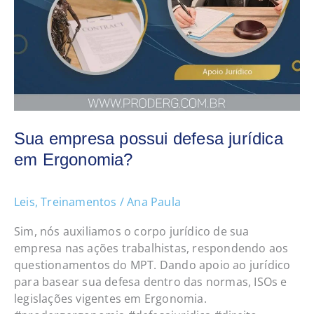
Sua empresa possui defesa jurídica
em Ergonomia?
Leis
,
Treinamentos
/
Ana Paula
Sim, nós auxiliamos o corpo jurídico de sua
empresa nas ações trabalhistas, respondendo aos
questionamentos do MPT. Dando apoio ao jurídico
para basear sua defesa dentro das normas, ISOs e
legislações vigentes em Ergonomia.