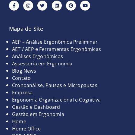
F
I
T
L
P
Y
a
n
w
i
i
o
c
s
i
n
n
u
e
t
t
k
t
t
b
a
t
e
e
u
o
g
e
d
r
b
Mapa do Site
o
r
r
i
e
e
k
a
n
s
-
m
t
Páginas
AEP – Análise Ergonômica Preliminar
f
AET / AEP e Ferramentas Ergonômicas
Análises Ergonômicas
Assessoria em Ergonomia
Blog News
Contato
Cronoanálise, Pausas e Micropausas
Empresa
Ergonomia Organizacional e Cognitiva
Gestão e Dashboard
Gestão em Ergonomia
Home
Home Office