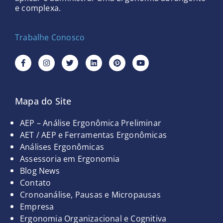
e complexa.
Trabalhe Conosco
F
I
T
L
P
Y
a
n
w
i
i
o
c
s
i
n
n
u
e
t
t
k
t
t
b
a
t
e
e
u
o
g
e
d
r
b
Mapa do Site
o
r
r
i
e
e
k
a
n
s
-
m
t
Páginas
AEP – Análise Ergonômica Preliminar
f
AET / AEP e Ferramentas Ergonômicas
Análises Ergonômicas
Assessoria em Ergonomia
Blog News
Contato
Cronoanálise, Pausas e Micropausas
Empresa
Ergonomia Organizacional e Cognitiva