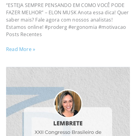
“ESTEJA SEMPRE PENSANDO EM COMO VOCÊ PODE
FAZER MELHOR” – ELON MUSK Anota essa dica! Quer
saber mais? Fale agora com nossos analistas!
Estamos online! #proderg #ergonomia #motivacao
Posts Recentes
Read More »
Participe
do
XXII
Congresso
Brasileiro
de
Ergonomia
da
ABERGO