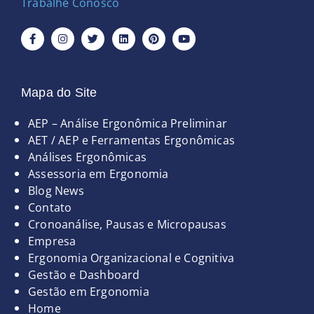
Trabalhe Conosco
F
I
T
L
P
Y
a
n
w
i
i
o
c
s
i
n
n
u
e
t
t
k
t
t
b
a
t
e
e
u
o
g
e
d
r
b
o
r
r
i
e
e
Mapa do Site
k
a
n
s
-
m
t
Páginas
AEP – Análise Ergonômica Preliminar
f
AET / AEP e Ferramentas Ergonômicas
Análises Ergonômicas
Assessoria em Ergonomia
Blog News
Contato
Cronoanálise, Pausas e Micropausas
Empresa
Ergonomia Organizacional e Cognitiva
Gestão e Dashboard
Gestão em Ergonomia
Home