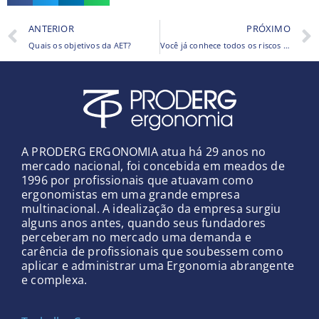
Prev
ANTERIOR
PRÓXIMO
Quais os objetivos da AET?
Você já conhece todos os riscos ergonômicos que estão no PGR?
A PRODERG ERGONOMIA atua há 29 anos no
mercado nacional, foi concebida em meados de
1996 por profissionais que atuavam como
ergonomistas em uma grande empresa
multinacional. A idealização da empresa surgiu
alguns anos antes, quando seus fundadores
perceberam no mercado uma demanda e
carência de profissionais que soubessem como
aplicar e administrar uma Ergonomia abrangente
e complexa.